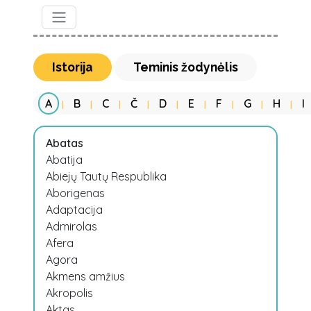
Istorija
Teminis žodynėlis
A
B
C
Č
D
E
F
G
H
I
|
|
|
|
|
|
|
|
|
Abatas
Abatija
Abiejų Tautų Respublika
Aborigenas
Adaptacija
Admirolas
Afera
Agora
Akmens amžius
Akropolis
Aktas