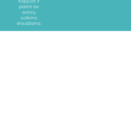
Kopijuoti ir
platinti be
autorių
sutikimo
draudžiama.