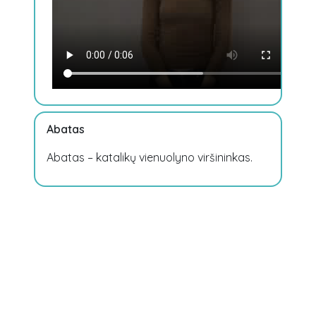
Arsenalas
Artilerija
Astrologija
Astronomija
Ateizmas
Atstovų rūmai
Autokratija
Abatas
Abatas – katalikų vienuolyno viršininkas.