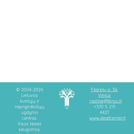
Filaretų g. 36,
© 2004-2024
Vilnius
Lietuvos
rastine@lknuc.lt
kurčiųjų ir
neprigirdinčiųjų
+370 5 215
ugdymo
4427
www.deafcenter.lt
centras.
Visos teisės
saugomos.