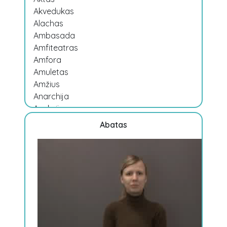
Akvedukas
Alachas
Ambasada
Amfiteatras
Amfora
Amuletas
Amžius
Anarchija
Aneksija
Antika
Abatas
Antisemitizmas
Anuliuoti
Apskritis
Aptvėrimai
Archeologija
Architektūra
Archyvas
Aristokratija