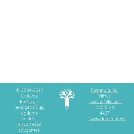
Filaretų g. 36,
© 2004-2024
Vilnius
Lietuvos
rastine@lknuc.lt
kurčiųjų ir
neprigirdinčiųjų
+370 5 215
ugdymo
4427
www.deafcenter.lt
centras.
Visos teisės
saugomos.