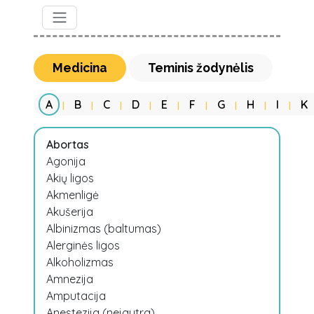
Medicina
Teminis žodynėlis
A
B
C
D
E
F
G
H
I
K
|
|
|
|
|
|
|
|
|
Abortas
Agonija
Akių ligos
Akmenligė
Akušerija
Albinizmas (baltumas)
Alerginės ligos
Alkoholizmas
Amnezija
Amputacija
Anestezija (nejautra)