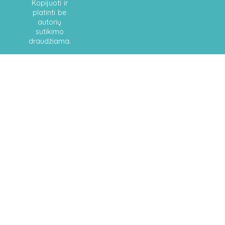
Kopijuoti ir
platinti be
autorių
sutikimo
draudžiama.