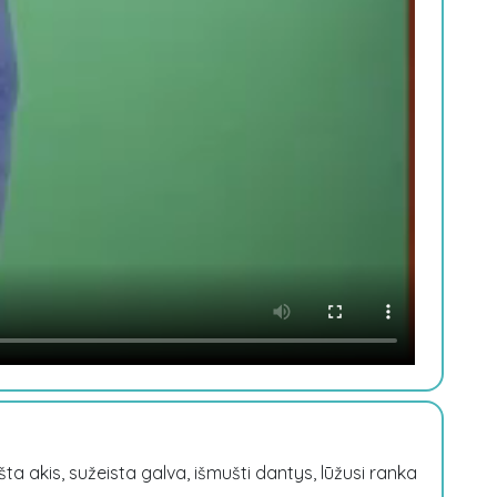
a akis, sužeista galva, išmušti dantys, lūžusi ranka