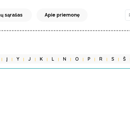
ų sąrašas
Apie priemonę
Į
Y
J
K
L
N
O
P
R
S
Š
|
|
|
|
|
|
|
|
|
|
|