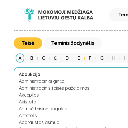
Tem
Teisė
Teminis žodynėlis
A
B
C
Č
D
E
F
G
H
I
|
|
|
|
|
|
|
|
|
Abdukcija
Administraciniai ginčai
Administracinis teisės pažeidimas
Akceptas
Akistata
Antrinė teisinė pagalba
Antstolis
Apdraustas asmuo