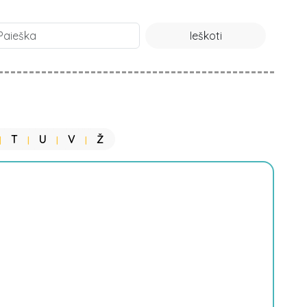
Ieškoti
T
U
V
Ž
|
|
|
|