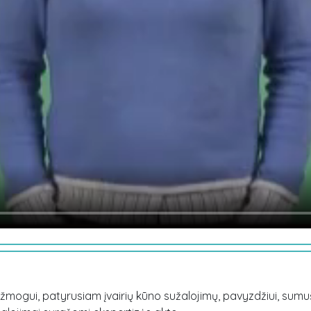
žmogui, patyrusiam įvairių kūno sužalojimų, pavyzdžiui, sumušt