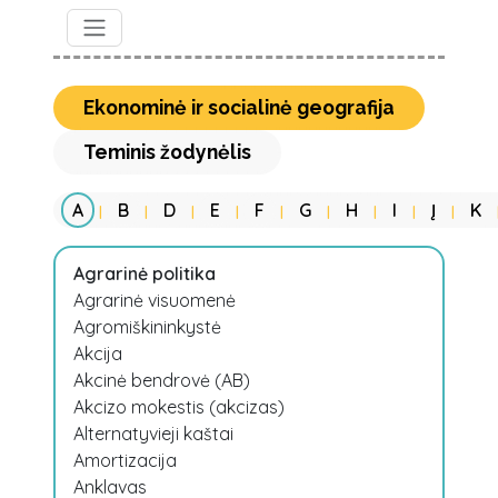
Ekonominė ir socialinė geografija
Teminis žodynėlis
A
B
D
E
F
G
H
I
Į
K
|
|
|
|
|
|
|
|
|
Agrarinė politika
Agrarinė visuomenė
Agromiškininkystė
Akcija
Akcinė bendrovė (AB)
Akcizo mokestis (akcizas)
Alternatyvieji kaštai
Amortizacija
Anklavas