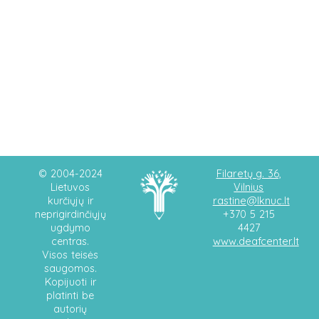
Filaretų g. 36,
© 2004-2024
Vilnius
Lietuvos
rastine@lknuc.lt
kurčiųjų ir
neprigirdinčiųjų
+370 5 215
ugdymo
4427
www.deafcenter.lt
centras.
Visos teisės
saugomos.
Kopijuoti ir
platinti be
autorių